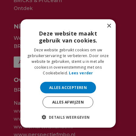
BRICKS & ProLearn
Ontdek
×
Nieuwsbrief
Deze website maakt
We houden je graag op de hoogte over
gebruik van cookies.
BRICKS. Meld je aan voor de nieuwsbrief.
Deze website gebruikt cookies om uw
gebruikerservaring te verbeteren. Door onze
website te gebruiken, stemt u in met alle
AANMELDEN
cookies in overeenstemming met ons
Cookiebeleid.
Lees verder
Over ons
ALLES ACCEPTEREN
BRICKS is een product van EduHint.
ALLES AFWIJZEN
Naast BRICKS maken wij ook:
www.symbiose.nl
DETAILS WEERGEVEN
www.smartrekenen.nl
www.smartwiskunde.nl
www.perspectiefmbo.nl