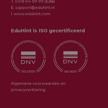
T.
0318 64 99 99
(Ede)
E.
support@eduhint.nl
I.
www.eduhint.com
EduHint is ISO gecertificeerd
Algemene voorwaarden en
privacyverklaring