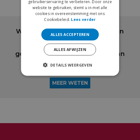
gebruikerservaring te verbeteren. Door onze
website te gebruiken, stemt u in met alle
cookies in overeenstemming met ons
Cookiebeleid.
Lees verder
We laten je graag meer zien van
ALLES ACCEPTEREN
BRICKS Geography
. Vul je
ALLES AFWIJZEN
gegevens in dan hoor je snel van
ons!
DETAILS WEERGEVEN
MEER WETEN