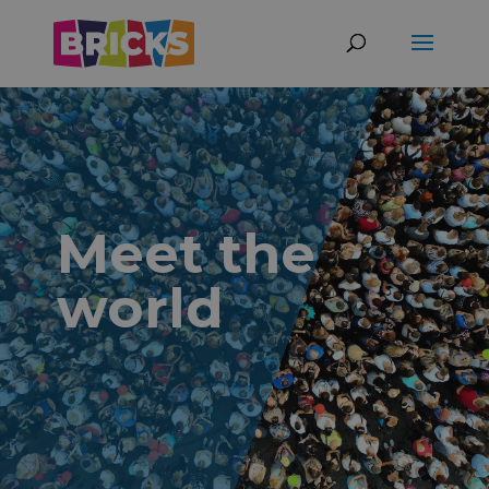
Meet the
world