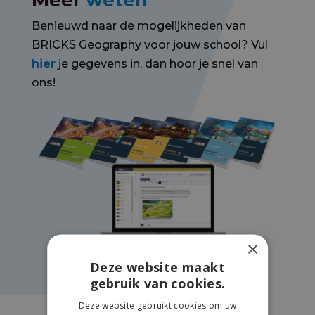
Meer
weten
Benieuwd naar de mogelijkheden van
BRICKS Geography voor jouw school? Vul
hier
je gegevens in, dan hoor je snel van
ons!
×
Deze website maakt
gebruik van cookies.
Deze website gebruikt cookies om uw