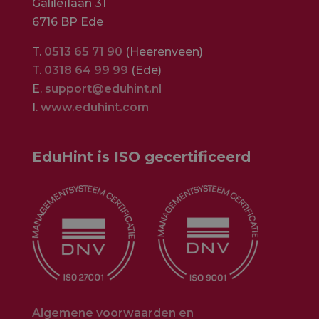
Galileïlaan 31
6716 BP Ede
T.
0513 65 71 90
(Heerenveen)
T.
0318 64 99 99
(Ede)
E.
support@eduhint.nl
I.
www.eduhint.com
EduHint is ISO gecertificeerd
Algemene voorwaarden en