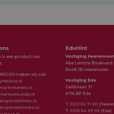
 ons
EduHint
Vestiging Heerenvee
 is een product van
Abe Lenstra Boulevard 
t.
8448 JB Heerenveen
BRICKS maken wij ook:
Vestiging Ede
mbiose.nl
Galileïlaan 31
artrekenen.nl
6716 BP Ede
artwiskunde.nl
rspectiefmbo.nl
T.
0513 65 71 90
(Heere
rspectiefvmbo.nl
T.
0318 64 99 99
(Ede)