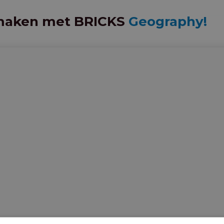
ismaken met BRICKS
Geography!