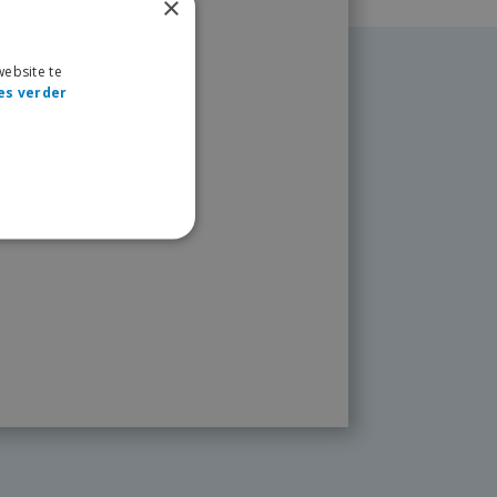
×
ebsite te
es verder